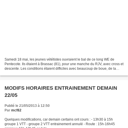
Samedi 18 mai, les jeunes vététistes ouvraient le bal de ce long WE de
Pentecote. Ils étaient à Brassac (81), pour une manche du RJV, avec cross et
descente. Les conditions étaient difficiles avec beaucoup de boue, de la
pluie, des averses de grêle ......
MODIFS HORAIRES ENTRAINEMENT DEMAIN
22/05
Publié le 21/05/2013 à 12:50
Par
mcf82
Quelques modifications, car demain certains ont cours : - 13h30 à 15h
groupe 1 VTT - groupe 2 VTT entrainement annulé - Route : 15h-16h45