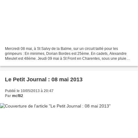
Mercredi 08 mai, à St Salvy de la Balme, sur un circuit taillé pour les
grimpeurs : En minimes, Dorian Bordes est 25ème. En cadets, Alexandre
Mieulet est 48ème. Jeudi 09 mai à St Front en Charentes, sous une pluie
battante, Ludivine Loze termine 6ème...
Le Petit Journal : 08 mai 2013
Publié le 10/05/2013 à 20:47
Par
mcf82