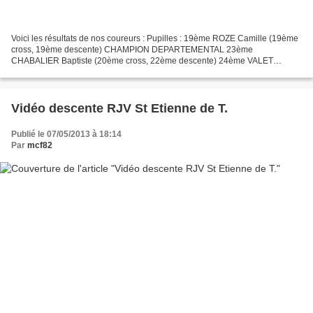
Voici les résultats de nos coureurs : Pupilles : 19ème ROZE Camille (19ème
cross, 19ème descente) CHAMPION DEPARTEMENTAL 23ème
CHABALIER Baptiste (20ème cross, 22ème descente) 24ème VALET
Thomas (24ème cross, non partant descente) Benjamins : 15ème DECOUT...
Vidéo descente RJV St Etienne de T.
Publié le 07/05/2013 à 18:14
Par
mcf82